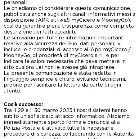
personali.
Le chiediamo di considerare questa comunicazione,
pubblicata anche sugli altri canali informativi messi a
disposizione (APP, siti
web
myCicero e MooneyGo),
così da garantire piena trasparenza, come completa
descrizione dei fatti accaduti.
Le scriviamo per fornire informazioni importanti
relative alla sicurezza dei Suoi dati personali, ivi
incluse le credenziali di accesso all’App myCicero /
MooneyGo, di proprietà di myCicero s.r.l., e per
indicare le azioni necessarie che deve mettere in
atto qualora Lei non le avesse già intraprese.
La presente comunicazione è stata redatta in
linguaggio semplice e chiaro
, evitando tecnicismi,
proprio per facilitare la lettura da parte di ogni
utente.
Cos’è successo:
T
ra il 2
9
e il
30
marzo 2025
i
nostri
sistemi
hanno
subito un sofisticato attacco informatico. Abbiamo
immediatamente
sporto formale denuncia
alla
Polizia Postale
e
attivato tutte le
necessarie
procedure
di sicurezza, collaborando con le
Autorità