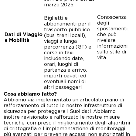
marzo 2025.
Conoscenza
Biglietti e
degli
abbonamenti per il
spostamenti,
trasporto pubblico
Dati di Viaggio
che può
(bus, treni locali),
e Mobilità
rivelare
viaggi a lunga
informazioni
percorrenza (GT) e
sullo stile di
corse in taxi,
vita.
includendo date,
orari, luoghi di
partenza e arrivo,
importi pagati ed
eventuali nomi di
altri passeggeri.
Cosa
ab
b
iamo fatto
?
Abbiamo già implementato un articolato piano di
rafforzamento di tutte le nostre infrastrutture di
sicurezza per proteggere i Suoi dati. Abbiamo
inoltre revisionato e rafforzato le nostre misure
tecniche, compreso il miglioramento degli algoritmi
di crittografia e l’implementazione di monitoraggi
più avanzati per prevenire accessi non autorizzati in