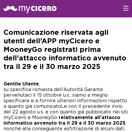
Comunicaz
ione
riservata agli
utenti
dell
’
APP myCicero e
MooneyGo
registrati
prima
dell’attacco
informatico avvenuto
tra
il
2
9
e il
30
marzo
2025
Gentile Utente
,
su specifica richiesta dell’Autorità Garante
pervenutaci il 15 ottobre u.s., siamo a meglio
specificare e a fornire ulteriori informazioni rispetto
a quanto già comunicatoLe con il precedente invio
del 22 agosto u.s. e con quanto già pubblicato nei siti
myCicero e MooneyGo
relativamente all’attacco
informatico avvenuto tra il 29 e il 30 marzo 2025
,
nonché alla conseguente esfiltrazione di alcuni dati