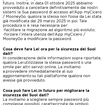
futuro. Inoltre, in data 01 ottobre 2025 abbiamo
provveduto a cancellare definitivamente dai nostri
sistemi la Sua password di accesso all’App myCicero
/ MooneyGo, qualora la stessa non fosse da Lei stata
già modificata dal 29 marzo 2025 in poi. Tale
procedura si è resa necessaria per:
-facilitare la migrazione ad algoritmo più evoluto;
-forzare l’intera utenza dell’App myCicero /
MooneyGo a modificare la password.
Cosa deve fare Lei
ora
per la
s
icurezza
dei Suoi
dati?
In considerazione delle informazioni sopra riportate,
q
ualora Lei
utilizzasse la stessa password o una
simile per altri servizi online
, La invitiamo
a
provvedere immediatamente al suo
aggiornamento
su tali piattaforme
qualora non
avesse già provveduto
.
Cosa può fare Lei in futuro per migliorare la
sicurezza dei Suoi dati?
La invitiamo a scegliere sempre password più
complesse possibili, caratterizzate da simboli,