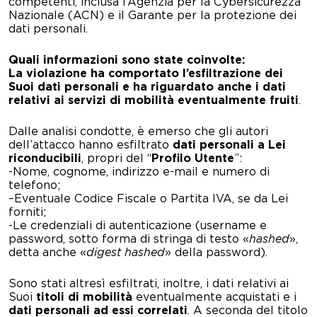
competenti, inclusa l
’
Agenzia per la Cybersicurezza
Nazionale (ACN
)
e
il Garante
per la
protezione dei
dati personali
.
Quali informazioni sono state coinvolte:
La violazione ha comportato l’esfiltrazione dei
Suoi dati personali e ha riguardato anche i dati
relativi ai servizi di mobilità eventualmente fruiti
.
Dalle analisi condotte, è emerso che gli autori
dell’attacco hanno esfiltrato
dati personali a Lei
riconducibili
, propri del “
Profilo Utente
”:
-Nome, cognome, indirizzo e-mail e numero di
telefono;
–
Eventuale Codice Fiscale o Partita IVA, se da Lei
forniti;
-Le credenziali di autenticazione (username e
password, sotto forma di stringa di testo «
hashed
»,
detta anche «
digest hashed
» della password).
Sono stati altresì esfiltrati, inoltre, i dati relativi ai
Suoi
titoli di mobilità
eventualmente acquistati e i
dati personali ad essi correlati
. A seconda del titolo