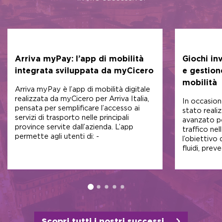
Arriva myPay: l’app di mobilità
Giochi in
integrata sviluppata da myCicero
e gestion
mobilità
Arriva myPay è l’app di mobilità digitale
realizzata da myCicero per Arriva Italia,
In occasion
pensata per semplificare l’accesso ai
stato reali
servizi di trasporto nelle principali
avanzato pe
province servite dall’azienda. L’app
traffico nel
permette agli utenti di: -
l’obiettivo 
fluidi, preve
Scopri tutti i nostri successi