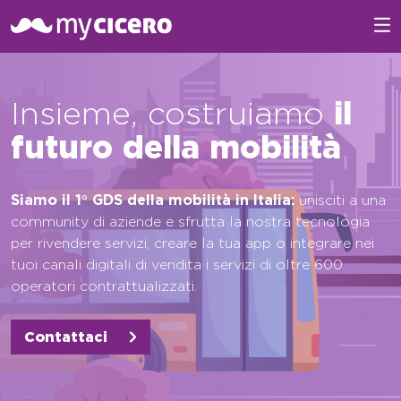
Insieme, costruiamo
il
futuro della mobilità
Siamo il 1° GDS della mobilità in Italia:
unisciti a una
community di aziende e sfrutta la nostra tecnologia
per rivendere servizi, creare la tua app o integrare nei
tuoi canali digitali di vendita i servizi di oltre 600
operatori contrattualizzati.
Contattaci